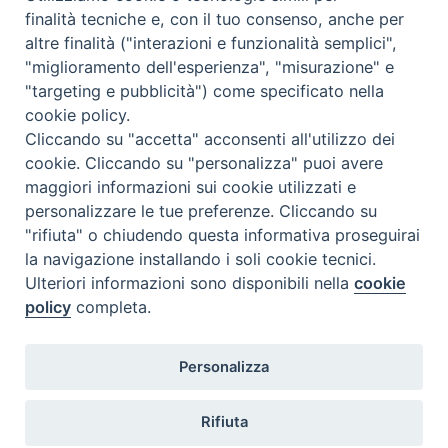
Calendario Appuntamenti
finalità tecniche e, con il tuo consenso, anche per
altre finalità ("interazioni e funzionalità semplici",
<<
Ago 2026
>>
"miglioramento dell'esperienza", "misurazione" e
"targeting e pubblicità") come specificato nella
l
m
m
g
v
s
d
cookie policy.
27
28
29
30
31
1
2
Cliccando su "accetta" acconsenti all'utilizzo dei
3
4
5
6
7
8
9
cookie. Cliccando su "personalizza" puoi avere
maggiori informazioni sui cookie utilizzati e
10
11
12
13
14
15
16
personalizzare le tue preferenze. Cliccando su
17
18
19
20
21
22
23
"rifiuta" o chiudendo questa informativa proseguirai
la navigazione installando i soli cookie tecnici.
24
29
25
26
27
28
30
Ulteriori informazioni sono disponibili nella
cookie
31
1
2
3
4
5
6
policy
completa.
Personalizza
Rifiuta
DIACONI
Diocesi di Milano Via Pio XI, 32 - 21040 - Venegono Inferiore (VA)