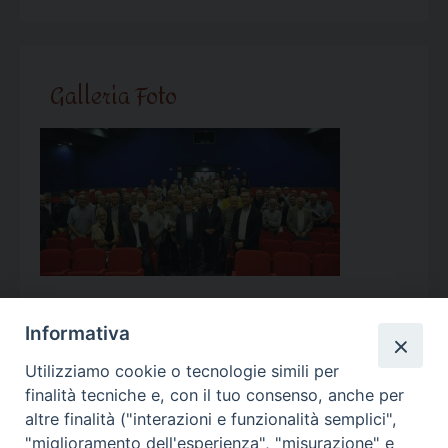
Galleria Foto
Informativa
Utilizziamo cookie o tecnologie simili per
Calendario Appuntamenti
finalità tecniche e, con il tuo consenso, anche per
altre finalità ("interazioni e funzionalità semplici",
<<
Ago 2026
>>
"miglioramento dell'esperienza", "misurazione" e