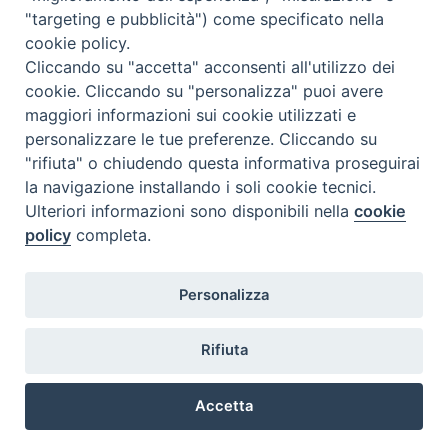
"targeting e pubblicità") come specificato nella
l
m
m
g
v
s
d
cookie policy.
27
28
29
30
31
1
2
Cliccando su "accetta" acconsenti all'utilizzo dei
3
4
5
6
7
8
9
cookie. Cliccando su "personalizza" puoi avere
maggiori informazioni sui cookie utilizzati e
10
11
12
13
14
15
16
personalizzare le tue preferenze. Cliccando su
17
18
19
20
21
22
23
"rifiuta" o chiudendo questa informativa proseguirai
la navigazione installando i soli cookie tecnici.
24
29
25
26
27
28
30
Ulteriori informazioni sono disponibili nella
cookie
31
1
2
3
4
5
6
policy
completa.
Personalizza
Rifiuta
DIACONI
Diocesi di Milano Via Pio XI, 32 - 21040 - Venegono Inferiore (VA)
permanenti -
Tel. 0331.867111 - Fax. 0331.867700
Accetta
Diocesi di Milano
E-mail:
diaconato@seminario.milano.it
Preferenze Cookie