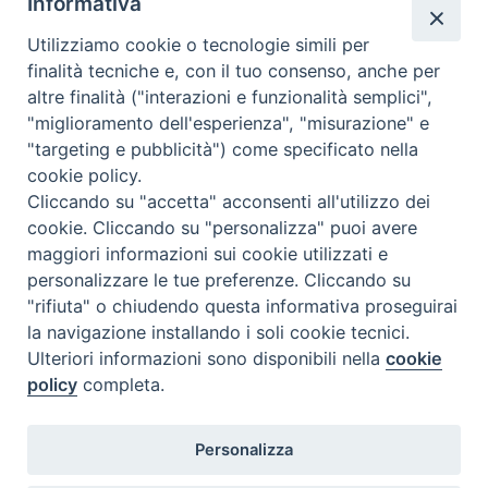
Informativa
Utilizziamo cookie o tecnologie simili per
Calendario Appuntamenti
finalità tecniche e, con il tuo consenso, anche per
altre finalità ("interazioni e funzionalità semplici",
<<
Ago 2026
>>
"miglioramento dell'esperienza", "misurazione" e
"targeting e pubblicità") come specificato nella
l
m
m
g
v
s
d
cookie policy.
27
28
29
30
31
1
2
Cliccando su "accetta" acconsenti all'utilizzo dei
3
4
5
6
7
8
9
cookie. Cliccando su "personalizza" puoi avere
maggiori informazioni sui cookie utilizzati e
10
11
12
13
14
15
16
personalizzare le tue preferenze. Cliccando su
17
18
19
20
21
22
23
"rifiuta" o chiudendo questa informativa proseguirai
la navigazione installando i soli cookie tecnici.
24
29
25
26
27
28
30
Ulteriori informazioni sono disponibili nella
cookie
31
1
2
3
4
5
6
policy
completa.
Personalizza