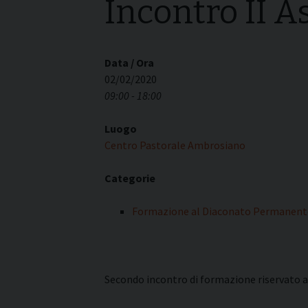
Incontro II A
I pass
Può esserlo un uomo
forma
sposato?
La pre
La Croce Diaconale
diaco
Data / Ora
02/02/2020
09:00 - 18:00
Luogo
Centro Pastorale Ambrosiano
Categorie
Formazione al Diaconato Permanent
Secondo incontro di formazione riservato a