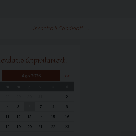
Incontro II Candidati
→
lendario Appuntamenti
Ago 2026
>>
m
m
g
v
s
d
28
29
30
31
1
2
4
5
6
7
8
9
11
12
13
14
15
16
18
19
20
21
22
23