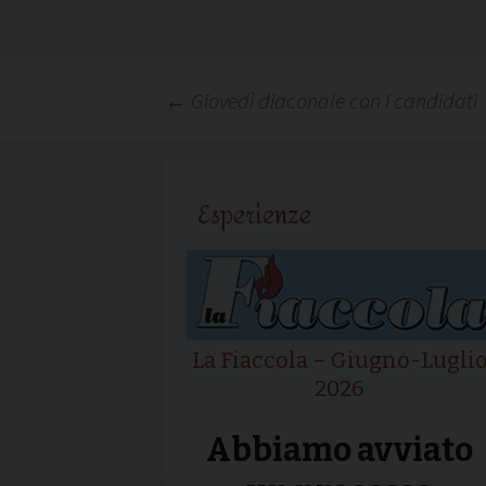
Navigazione
←
Giovedì diaconale con i candidati
articolo
Esperienze
La Fiaccola – Giugno-Lugli
2026
Abbiamo avviato