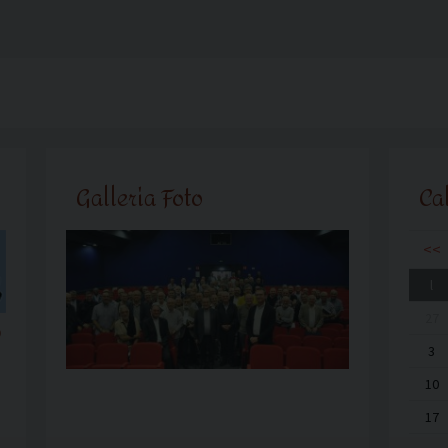
Galleria Foto
Ca
<<
l
27
o
3
10
17