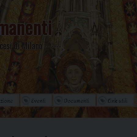
manenti
cesi di Milano
zione
Eventi
Documenti
Link utili
orio
Archivio Storico
di studi
Omelie