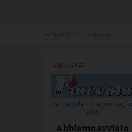
Navigazione
←
Ritiro Quaresima diaconi
articolo
Esperienze
La Fiaccola – Giugno-Lugli
2026
Abbiamo avviato