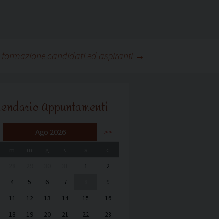
 formazione candidati ed aspiranti
→
lendario Appuntamenti
Ago 2026
>>
m
m
g
v
s
d
28
29
30
31
1
2
4
5
6
7
8
9
11
12
13
14
15
16
18
19
20
21
22
23