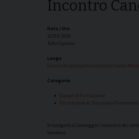
Incontro Can
I pass
Può esserlo un uomo
forma
sposato?
La pre
La Croce Diaconale
diaco
Data / Ora
22/03/2026
Tutto il giorno
Luogo
Centro di Spiritualità Santuario Santa Mari
Categorie
Equipe di Formazione
Formazione al Diaconato Permanent
Si svolgerà a Caravaggio l’incontro dei cand
bambini.