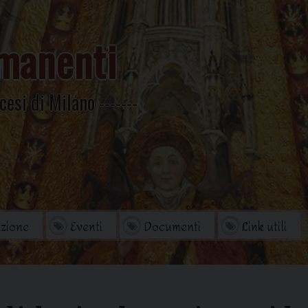
manenti
cesi di Milano
zione
Eventi
Documenti
Link utili
orio
Archivio Storico
di studi
Omelie