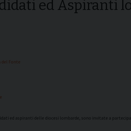
didati ed Aspiranti 
i della
Convegni Regionali
zione
Testi Magisteriali
ghiera del
no
Area riservata
a del Fonte
e
idati ed aspiranti delle diocesi lombarde, sono invitate a partecipa