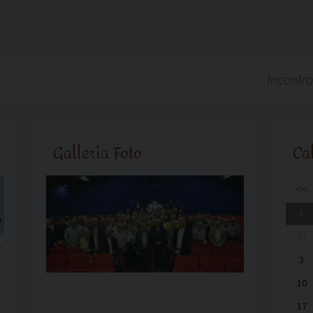
Incontro
Galleria Foto
Ca
<<
l
27
o
3
10
17