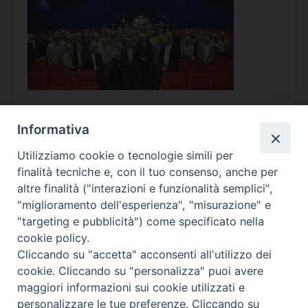
Informativa
Utilizziamo cookie o tecnologie simili per
Calendario Appuntamenti
finalità tecniche e, con il tuo consenso, anche per
altre finalità ("interazioni e funzionalità semplici",
<<
Ago 2026
>>
"miglioramento dell'esperienza", "misurazione" e
"targeting e pubblicità") come specificato nella
l
m
m
g
v
s
d
cookie policy.
27
28
29
30
31
1
2
Cliccando su "accetta" acconsenti all'utilizzo dei
3
4
5
6
7
8
9
cookie. Cliccando su "personalizza" puoi avere
maggiori informazioni sui cookie utilizzati e
10
11
12
13
14
15
16
personalizzare le tue preferenze. Cliccando su