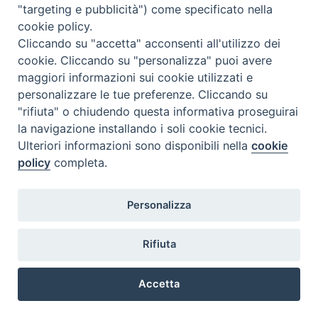
"targeting e pubblicità") come specificato nella
l
m
m
g
v
s
d
cookie policy.
27
28
29
30
31
1
2
Cliccando su "accetta" acconsenti all'utilizzo dei
3
4
5
6
7
8
9
cookie. Cliccando su "personalizza" puoi avere
maggiori informazioni sui cookie utilizzati e
10
11
12
13
14
15
16
personalizzare le tue preferenze. Cliccando su
17
18
19
20
21
22
23
"rifiuta" o chiudendo questa informativa proseguirai
la navigazione installando i soli cookie tecnici.
24
29
25
26
27
28
30
Ulteriori informazioni sono disponibili nella
cookie
31
1
2
3
4
5
6
policy
completa.
Personalizza
Rifiuta
DIACONI
Diocesi di Milano Via Pio XI, 32 - 21040 - Venegono Inferiore (VA)
permanenti -
Tel. 0331.867111 - Fax. 0331.867700
Accetta
Diocesi di Milano
E-mail:
diaconato@seminario.milano.it
Preferenze Cookie