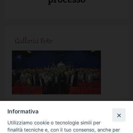
Galleria Foto
Informativa
Utilizziamo cookie o tecnologie simili per
Calendario Appuntamenti
finalità tecniche e, con il tuo consenso, anche per