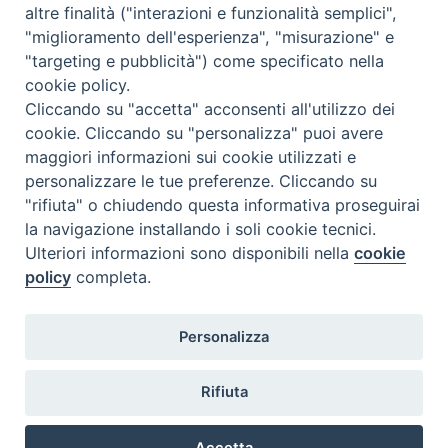
altre finalità ("interazioni e funzionalità semplici",
<<
Ago 2026
>>
"miglioramento dell'esperienza", "misurazione" e
"targeting e pubblicità") come specificato nella
l
m
m
g
v
s
d
cookie policy.
27
28
29
30
31
1
2
Cliccando su "accetta" acconsenti all'utilizzo dei
3
4
5
6
7
8
9
cookie. Cliccando su "personalizza" puoi avere
maggiori informazioni sui cookie utilizzati e
10
11
12
13
14
15
16
personalizzare le tue preferenze. Cliccando su
17
18
19
20
21
22
23
"rifiuta" o chiudendo questa informativa proseguirai
la navigazione installando i soli cookie tecnici.
24
29
25
26
27
28
30
Ulteriori informazioni sono disponibili nella
cookie
31
1
2
3
4
5
6
policy
completa.
Personalizza
Rifiuta
DIACONI
Diocesi di Milano Via Pio XI, 32 - 21040 - Venegono Inferiore (VA)
permanenti -
Tel. 0331.867111 - Fax. 0331.867700