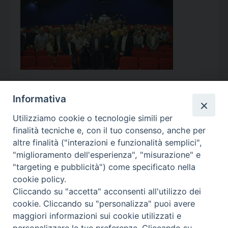
Informativa
Utilizziamo cookie o tecnologie simili per
Calendario Appuntamenti
finalità tecniche e, con il tuo consenso, anche per
altre finalità ("interazioni e funzionalità semplici",
<<
Ago 2026
>>
"miglioramento dell'esperienza", "misurazione" e
"targeting e pubblicità") come specificato nella
l
m
m
g
v
s
d
cookie policy.
27
28
29
30
31
1
2
Cliccando su "accetta" acconsenti all'utilizzo dei
3
4
5
6
7
8
9
cookie. Cliccando su "personalizza" puoi avere
maggiori informazioni sui cookie utilizzati e
10
11
12
13
14
15
16
personalizzare le tue preferenze. Cliccando su