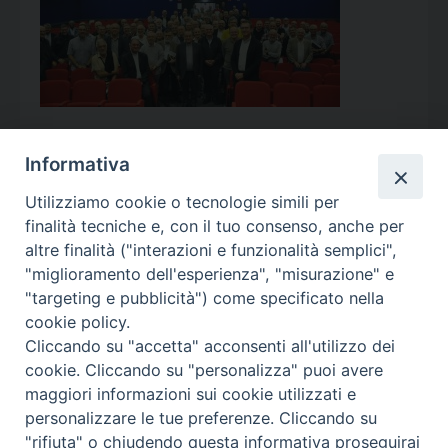
Informativa
Utilizziamo cookie o tecnologie simili per
Calendario Appuntamenti
finalità tecniche e, con il tuo consenso, anche per
altre finalità ("interazioni e funzionalità semplici",
<<
Ago 2026
>>
"miglioramento dell'esperienza", "misurazione" e
"targeting e pubblicità") come specificato nella
l
m
m
g
v
s
d
cookie policy.
27
28
29
30
31
1
2
Cliccando su "accetta" acconsenti all'utilizzo dei
3
4
5
6
7
8
9
cookie. Cliccando su "personalizza" puoi avere
maggiori informazioni sui cookie utilizzati e
10
11
12
13
14
15
16
personalizzare le tue preferenze. Cliccando su
17
18
19
20
21
22
23
"rifiuta" o chiudendo questa informativa proseguirai