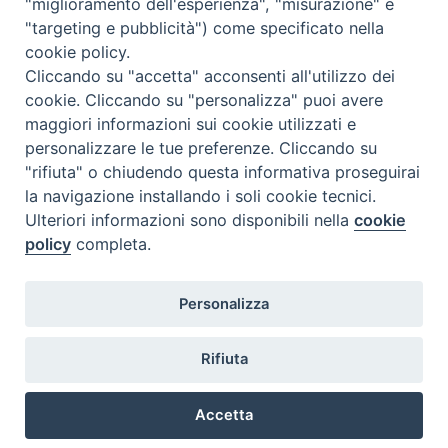
"miglioramento dell'esperienza", "misurazione" e
"targeting e pubblicità") come specificato nella
l
m
m
g
v
s
d
cookie policy.
27
28
29
30
31
1
2
Cliccando su "accetta" acconsenti all'utilizzo dei
3
4
5
6
7
8
9
cookie. Cliccando su "personalizza" puoi avere
maggiori informazioni sui cookie utilizzati e
10
11
12
13
14
15
16
personalizzare le tue preferenze. Cliccando su
17
18
19
20
21
22
23
"rifiuta" o chiudendo questa informativa proseguirai
la navigazione installando i soli cookie tecnici.
24
29
25
26
27
28
30
Ulteriori informazioni sono disponibili nella
cookie
31
1
2
3
4
5
6
policy
completa.
Personalizza
Rifiuta
DIACONI
Diocesi di Milano Via Pio XI, 32 - 21040 - Venegono Inferiore (VA)
permanenti -
Tel. 0331.867111 - Fax. 0331.867700
Accetta
Diocesi di Milano
E-mail:
diaconato@seminario.milano.it
Preferenze Cookie