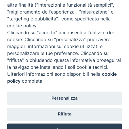
altre finalità ("interazioni e funzionalità semplici",
<<
Ago 2026
>>
"miglioramento dell'esperienza", "misurazione" e
"targeting e pubblicità") come specificato nella
l
m
m
g
v
s
d
cookie policy.
27
28
29
30
31
1
2
Cliccando su "accetta" acconsenti all'utilizzo dei
3
4
5
6
7
8
9
cookie. Cliccando su "personalizza" puoi avere
maggiori informazioni sui cookie utilizzati e
10
11
12
13
14
15
16
personalizzare le tue preferenze. Cliccando su
17
18
19
20
21
22
23
"rifiuta" o chiudendo questa informativa proseguirai
la navigazione installando i soli cookie tecnici.
24
29
25
26
27
28
30
Ulteriori informazioni sono disponibili nella
cookie
31
1
2
3
4
5
6
policy
completa.
Personalizza
Rifiuta
DIACONI
Diocesi di Milano Via Pio XI, 32 - 21040 - Venegono Inferiore (VA)
permanenti -
Tel. 0331.867111 - Fax. 0331.867700