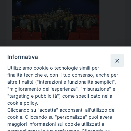
Informativa
Utilizziamo cookie o tecnologie simili per
Calendario Appuntamenti
finalità tecniche e, con il tuo consenso, anche per
altre finalità ("interazioni e funzionalità semplici",
<<
Ago 2026
>>
"miglioramento dell'esperienza", "misurazione" e
"targeting e pubblicità") come specificato nella
l
m
m
g
v
s
d
cookie policy.
27
28
29
30
31
1
2
Cliccando su "accetta" acconsenti all'utilizzo dei
3
4
5
6
7
8
9
cookie. Cliccando su "personalizza" puoi avere
maggiori informazioni sui cookie utilizzati e
10
11
12
13
14
15
16
personalizzare le tue preferenze. Cliccando su