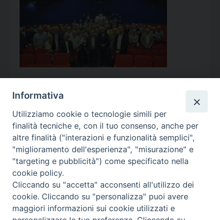
Informativa
Utilizziamo cookie o tecnologie simili per
Calendario Appuntamenti
finalità tecniche e, con il tuo consenso, anche per
altre finalità ("interazioni e funzionalità semplici",
<<
Ago 2026
>>
"miglioramento dell'esperienza", "misurazione" e
"targeting e pubblicità") come specificato nella
l
m
m
g
v
s
d
cookie policy.
27
28
29
30
31
1
2
Cliccando su "accetta" acconsenti all'utilizzo dei
3
4
5
6
7
8
9
cookie. Cliccando su "personalizza" puoi avere
maggiori informazioni sui cookie utilizzati e
10
11
12
13
14
15
16
personalizzare le tue preferenze. Cliccando su