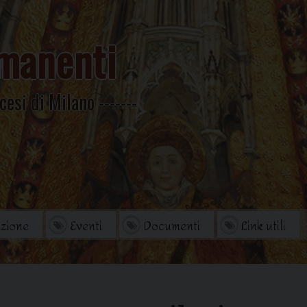
manenti
cesi di Milano
zione
Eventi
Documenti
Link utili
orio
Archivio Storico
di studi
Omelie