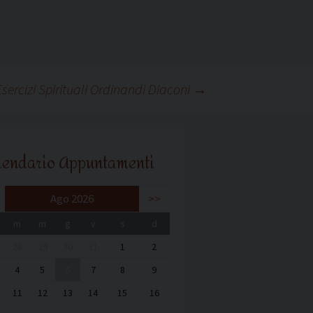
Esercizi Spirituali Ordinandi Diaconi
→
lendario Appuntamenti
Ago 2026
>>
m
m
g
v
s
d
28
29
30
31
1
2
4
5
6
7
8
9
11
12
13
14
15
16