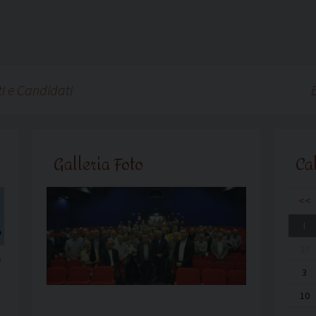
ti e Candidati
Galleria Foto
Ca
<<
l
27
o
3
10