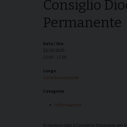
Consiglio Dio
I pass
Può esserlo un uomo
forma
sposato?
Permanente
La pre
La Croce Diaconale
diaco
Data / Ora
23/10/2025
15:00 - 17:00
Luogo
Curia Arcivescovile
Categorie
Informazione
Si riunisce oggi il Consiglio Diocesano per