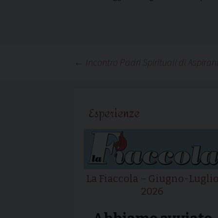
Navigazione
←
Incontro Padri Spirituali di Aspiran
articolo
Esperienze
La Fiaccola – Giugno-Lugli
2026