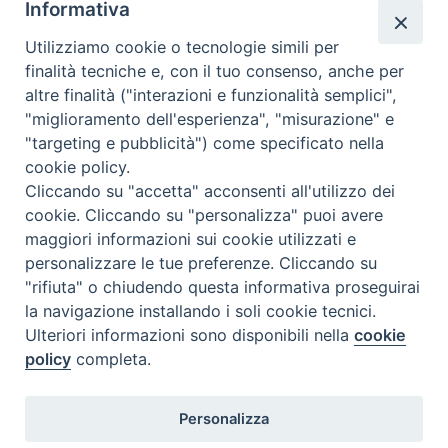
Informativa
Utilizziamo cookie o tecnologie simili per
Calendario Appuntamenti
finalità tecniche e, con il tuo consenso, anche per
altre finalità ("interazioni e funzionalità semplici",
<<
Ago 2026
>>
"miglioramento dell'esperienza", "misurazione" e
"targeting e pubblicità") come specificato nella
l
m
m
g
v
s
d
cookie policy.
27
28
29
30
31
1
2
Cliccando su "accetta" acconsenti all'utilizzo dei
3
4
5
6
7
8
9
cookie. Cliccando su "personalizza" puoi avere
maggiori informazioni sui cookie utilizzati e
10
11
12
13
14
15
16
personalizzare le tue preferenze. Cliccando su
17
18
19
20
21
22
23
"rifiuta" o chiudendo questa informativa proseguirai
la navigazione installando i soli cookie tecnici.
24
29
25
26
27
28
30
Ulteriori informazioni sono disponibili nella
cookie
31
1
2
3
4
5
6
policy
completa.
Personalizza