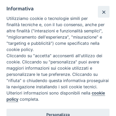
Informativa
Utilizziamo cookie o tecnologie simili per
Calendario Appuntamenti
finalità tecniche e, con il tuo consenso, anche per
altre finalità ("interazioni e funzionalità semplici",
<<
Ago 2026
>>
"miglioramento dell'esperienza", "misurazione" e
"targeting e pubblicità") come specificato nella
l
m
m
g
v
s
d
cookie policy.
27
28
29
30
31
1
2
Cliccando su "accetta" acconsenti all'utilizzo dei
3
4
5
6
7
8
9
cookie. Cliccando su "personalizza" puoi avere
maggiori informazioni sui cookie utilizzati e
10
11
12
13
14
15
16
personalizzare le tue preferenze. Cliccando su
17
18
19
20
21
22
23
"rifiuta" o chiudendo questa informativa proseguirai
la navigazione installando i soli cookie tecnici.
24
29
25
26
27
28
30
Ulteriori informazioni sono disponibili nella
cookie
31
1
2
3
4
5
6
policy
completa.
Personalizza