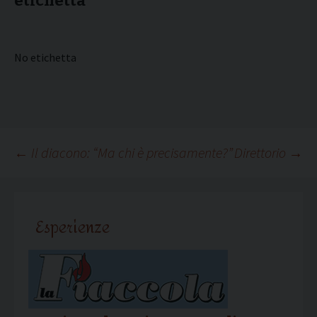
etichetta
No etichetta
Navigazione
←
Il diacono: “Ma chi è precisamente?”
Direttorio
→
articolo
Esperienze