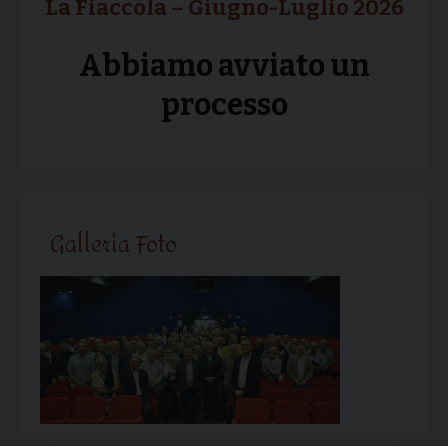
La Fiaccola – Giugno-Luglio 2026
Abbiamo avviato un
processo
Galleria Foto