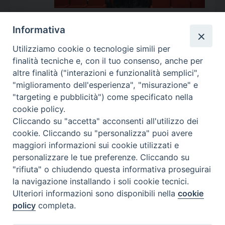
Informativa
Utilizziamo cookie o tecnologie simili per
Calendario Appuntamenti
finalità tecniche e, con il tuo consenso, anche per
altre finalità ("interazioni e funzionalità semplici",
<<
Ago 2026
>>
"miglioramento dell'esperienza", "misurazione" e
"targeting e pubblicità") come specificato nella
l
m
m
g
v
s
d
cookie policy.
27
28
29
30
31
1
2
Cliccando su "accetta" acconsenti all'utilizzo dei
3
4
5
6
7
8
9
cookie. Cliccando su "personalizza" puoi avere
maggiori informazioni sui cookie utilizzati e
10
11
12
13
14
15
16
personalizzare le tue preferenze. Cliccando su
17
18
19
20
21
22
23
"rifiuta" o chiudendo questa informativa proseguirai
la navigazione installando i soli cookie tecnici.
24
29
25
26
27
28
30
Ulteriori informazioni sono disponibili nella
cookie
31
1
2
3
4
5
6
policy
completa.